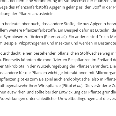
obt, bei dem eine Veränderung im Stoffwechsel der Pflanzen vort
ege des Pflanzenfarbstoffs Apigenin gelang es, den Stoff in der
ebung der Pflanze anzusiedeln.
nin bedeutet aber auch, dass andere Stoffe, die aus Apigenin her
lem weitere Pflanzenfarbstoffe. Ein Beispiel dafür ist Luteolin, das
und Symbiosen zu fördern (Peters
et al.
). Ein anderes sind Tricin-M
um Beispiel Pilzpathogenen und Insekten und werden in Bestandt
 durchdacht, einen bestehenden pflanzlichen Stoffwechselweg mi
 Einerseits könnten die modifizierten Reispflanzen im Freiland 
 Mikrobiota in der Wurzelumgebung der Pflanze verändert. Dies w
ass andere für die Pflanzen wichtige Interaktionen mit Mikroorga
spflanzen gibt es zum Beispiel auch endophytische, also in Pflanze
 Pathogenabwehr ihrer Wirtspflanze (Pittol
et al.
). Die veränderte 
en auswirken und sollte bei der Entwicklung der Pflanze gründli
e Auswirkungen unterschiedlicher Umweltbedingungen auf die ver