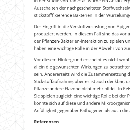
In der Studie von Yan
et al.
wurde ein Ansatz erpr
Ausschalten der nachgeschalteten Stoffwechselw
stickstofffixierende Bakterien in der Wurzelumg
Der Eingriff in die Verstoffwechslung von Apige
produziert werden. In diesem Fall sind das vor al
der Pflanzen-Bakterien-Interaktion zu spielen 
haben eine wichtige Rolle in der Abwehr von z
Vor diesem Hintergrund erscheint es nicht wohl
allein die gewünschten Wirkungen zu betrachten.
sein. Andererseits wird die Zusammensetzung der
Stickstoffaufnahme, aber es ist auch denkbar, d
Pflanze andere Flavone nicht mehr bildet. In Rei
Sie spielen zugleich eine wichtige Rolle bei der
könnte sich auf diese und andere Mikroorganism
Anfälligkeit gegenüber Pathogenen als auch di
Referenzen