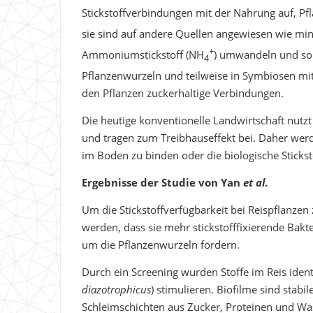
Stickstoffverbindungen mit der Nahrung auf, Pf
sie sind auf andere Quellen angewiesen wie mine
+
Ammoniumstickstoff (NH
) umwandeln und som
4
Pflanzenwurzeln und teilweise in Symbiosen mit 
den Pflanzen zuckerhaltige Verbindungen.
Die heutige konventionelle Landwirtschaft nutzt
und tragen zum Treibhauseffekt bei. Daher werd
im Boden zu binden oder die biologische Stickst
Ergebnisse der Studie von Yan
et al
.
Um die Stickstoffverfügbarkeit bei Reispflanzen 
werden, dass sie mehr stickstofffixierende Bakt
um die Pflanzenwurzeln fördern.
Durch ein Screening wurden Stoffe im Reis identif
diazotrophicus
) stimulieren. Biofilme sind sta
Schleimschichten aus Zucker, Proteinen und Wa