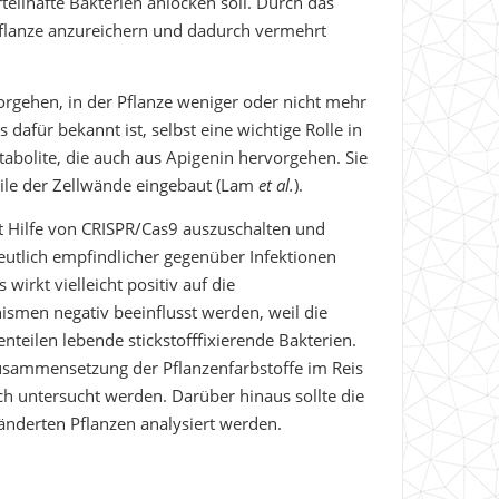
eilhafte Bakterien anlocken soll. Durch das
 Pflanze anzureichern und dadurch vermehrt
vorgehen, in der Pflanze weniger oder nicht mehr
 dafür bekannt ist, selbst eine wichtige Rolle in
etabolite, die auch aus Apigenin hervorgehen. Sie
eile der Zellwände eingebaut (Lam
et al.
).
t Hilfe von CRISPR/Cas9 auszuschalten und
deutlich empfindlicher gegenüber Infektionen
irkt vielleicht positiv auf die
nismen negativ beeinflusst werden, weil die
nteilen lebende stickstofffixierende Bakterien.
Zusammensetzung der Pflanzenfarbstoffe im Reis
ch untersucht werden. Darüber hinaus sollte die
änderten Pflanzen analysiert werden.